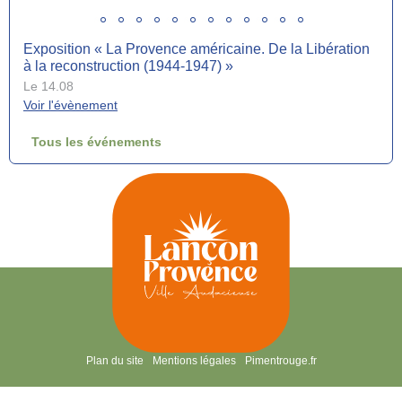
Exposition « La Provence américaine. De la Libération
à la reconstruction (1944-1947) »
Le 14.08
Voir l'évènement
Tous les événements
Collecte de sang jeudi 20 août de 15h à 19h30
Le 20.08
Heure :
15:00
Voir l'évènement
Fête votive de la Saint-Symphorien du 21 au 24 août
Le 21.08
Heure :
18:00
Voir l'évènement
Plan du site
Mentions légales
Pimentrouge.fr