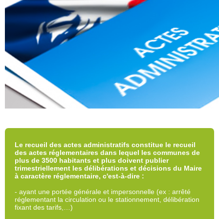
Le recueil des actes administratifs constitue le recueil
des actes réglementaires dans lequel les communes de
plus de 3500 habitants et plus doivent publier
trimestriellement les délibérations et décisions du Maire
à caractère réglementaire, c'est-à-dire :
- ayant une portée générale et impersonnelle (ex : arrêté
réglementant la circulation ou le stationnement, délibération
fixant des tarifs,…)