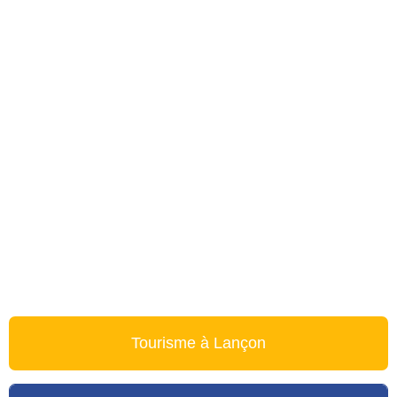
Réunion publique : travaux et redynamisation du village
Le 07.10
Heure :
19:00
Voir l'évènement
Tourisme à Lançon
Réunion d’information mutuelle AXA
Le 13.10
Heure :
18:00