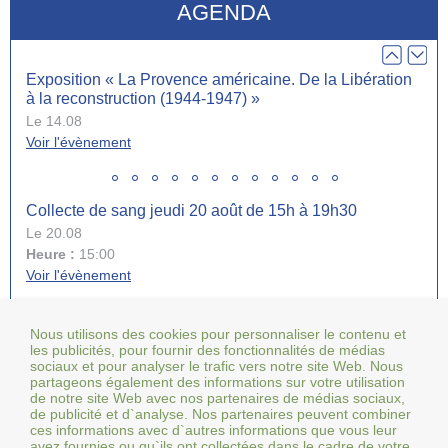
AGENDA
Voir l'évènement
Exposition « La Provence américaine. De la Libération
à la reconstruction (1944-1947) »
Le 14.08
Voir l'évènement
Collecte de sang jeudi 20 août de 15h à 19h30
Le 20.08
Heure :
15:00
Voir l'évènement
Tous les événements
Nous utilisons des cookies pour personnaliser le contenu et
Fête votive de la Saint-Symphorien du 21 au 24 août
les publicités, pour fournir des fonctionnalités de médias
sociaux et pour analyser le trafic vers notre site Web. Nous
Le 21.08
partageons également des informations sur votre utilisation
Heure :
18:00
de notre site Web avec nos partenaires de médias sociaux,
Voir l'évènement
de publicité et d`analyse. Nos partenaires peuvent combiner
ces informations avec d`autres informations que vous leur
avez fournies ou qu`ils ont collectées dans le cadre de votre