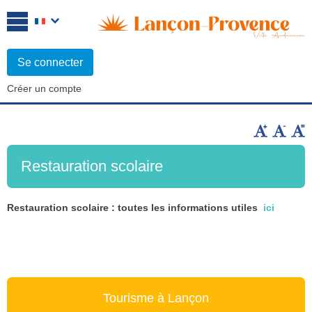
Se connecter
Créer un compte
Restauration scolaire
Restauration scolaire : toutes les informations utiles
ici
Réunion publique : travaux et redynamisation du village
Le 07.10
Heure :
19:00
Voir l'évènement
Tourisme à Lançon
Réunion d’information mutuelle AXA