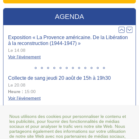
Le 13.10
Heure :
18:00
AGENDA
Voir l'évènement
Exposition « La Provence américaine. De la Libération
à la reconstruction (1944-1947) »
Le 14.08
Voir l'évènement
Collecte de sang jeudi 20 août de 15h à 19h30
Le 20.08
Heure :
15:00
Voir l'évènement
Tous les événements
Nous utilisons des cookies pour personnaliser le contenu et
Fête votive de la Saint-Symphorien du 21 au 24 août
les publicités, pour fournir des fonctionnalités de médias
sociaux et pour analyser le trafic vers notre site Web. Nous
Le 21.08
partageons également des informations sur votre utilisation
Heure :
18:00
de notre site Web avec nos partenaires de médias sociaux,