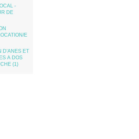
OCAL -
R DE
ION
LOCATION/E
 D'ANES ET
S A DOS
CHE (1)