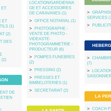
LOCATION/GARDIENNA
GE ET ACCESSOIRES
 ET
GRAPHIS
DE CARAVANES (1)
SERVICES (
OFFICE NOTARIAL (1)
 ET
PUBLICITE
ILS (1)
PHOTOGRAPHE -
VENTE DE PHOTO -
T (2)
VIDEASTE-
T DES
PHOTOGRAMMETRIE -
HEBERG
PRODUCTEUR (6)
E
POMPES FUNEBRES
CHAMBRE
(2)
(2)
(7)
PRESSING (2)
LOCATIO
SAISONNIER
PRESSES ET
SON
BIMBELOTERIES (1)
SECRETARIAT (2)
ENT DE
LA PE
RETIEN
COACH 
LA SANTE
E