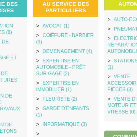
CE DES
AU SERVICE DES
AUTOM
ISES
PARTICULIERS
AUTO-ECO
ATION
AVOCAT (1)
PNEUMATI
S (6)
COIFFURE - BARBIER
ELECTRI
 DE
(9)
REPARATIO
DEMENAGEMENT (4)
AUTOMOBILE
AGE ET
EXPERTISE EN
STATION
AUTOMOBILE - PRÊT
(1)
 DE
SUR GAGE (2)
VENTE
ITURES
EXPERTISE EN
ACCESSOIR
IMMOBILIER (1)
PIECES (3)
ON DE
FLEURISTE (2)
VENTE D'
E
MOTEUR ET 
GARDE D'ENFANTS
TRAVAUX
VITESSE (0)
(1)
INFORMATIQUE (3)
ON DE
BETONS
COMMUN