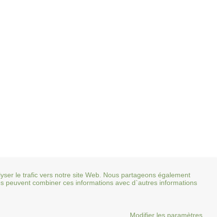
alyser le trafic vers notre site Web. Nous partageons également
res peuvent combiner ces informations avec d`autres informations
Modifier les paramètres
lan du site
Mentions légales
Pimentrouge.fr