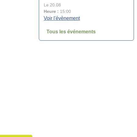
Le 20.08
Heure :
15:00
Voir l'évènement
Tous les événements
Fête votive de la Saint-Symphorien du
21 au 24 août
Le 21.08
Heure :
18:00
Voir l'évènement
Cérémonie commémorative de la
Libération de Lançon
Le 22.08
Heure :
09:30
Voir l'évènement
Exposition des talents du Service Bel