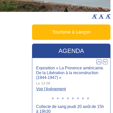
Le 07.10
Heure :
19:00
Voir l'évènement
Tourisme à Lançon
Réunion d’information mutuelle AXA
Le 13.10
Heure :
18:00
AGENDA
Voir l'évènement
Exposition « La Provence américaine.
De la Libération à la reconstruction
(1944-1947) »
Le 14.08
Voir l'évènement
Collecte de sang jeudi 20 août de 15h
à 19h30