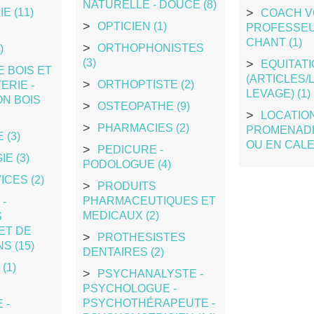
NATURELLE - DOUCE (8)
E (11)
COACH V
OPTICIEN (1)
PROFESSEU
CHANT (1)
ORTHOPHONISTES
)
(3)
EQUITAT
 BOIS ET
(ARTICLES/
ORTHOPTISTE (2)
ERIE -
LEVAGE) (1)
N BOIS
OSTEOPATHE (9)
LOCATION
PHARMACIES (2)
PROMENADE
 (3)
OU EN CALE
PEDICURE -
E (3)
PODOLOGUE (4)
ICES (2)
PRODUITS
PHARMACEUTIQUES ET
-
MEDICAUX (2)
S
ET DE
PROTHESISTES
S (15)
DENTAIRES (2)
(1)
PSYCHANALYSTE -
PSYCHOLOGUE -
PSYCHOTHÉRAPEUTE -
 -