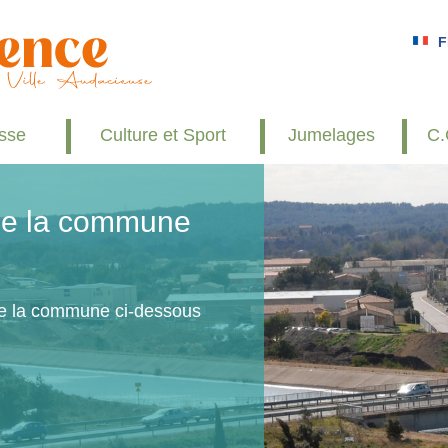
F
esse
Culture et Sport
Jumelages
C.
 de la commune
de la commune ci-dessous