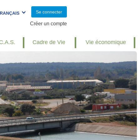
Se connecter
RANÇAIS
Créer un compte
C.A.S.
Cadre de Vie
Vie économique
Réunion publique : travaux et
redynamisation du village