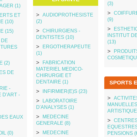
(3)
GER (1)
COIFFURE
AUDIOPROTHESISTE
ERTS ET
(9)
(2)
 (10)
ESTHETIC
CHIRURGIENS -
E (15)
INSTITUT D
DENTISTES (10)
 DE
(13)
ERGOTHERAPEUTE
ITURES
PRODUIT
(1)
COSMETIQUE
FABRICATION
 (2)
MATERIEL MEDICO-
ES DE
CHIRURGIE ET
DENTAIRE (1)
SPORTS E
IE -
INFIRMIER(E)S (23)
D'ART -
ACTIVITE
LABORATOIRE
MANUELLES
D'ANALYSES (1)
ARTISTIQUES
MEDECINE
DES EAUX
CENTRE
GENERALE (8)
EQUESTRES
MEDECINE
IL (0)
PENSIONS (