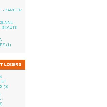
Heure :
15:00
Voir l'évènement
 - BARBIER
IENNE -
E BEAUTE
S
S (1)
T LOISIRS
S
 ET
 (5)
S
 -
6)