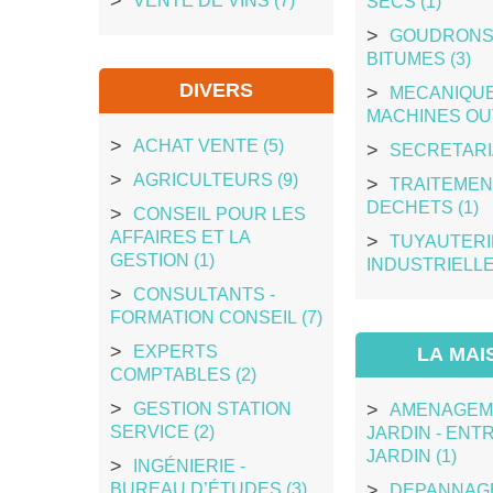
VENTE DE VINS (7)
SECS (1)
GOUDRONS
BITUMES (3)
DIVERS
MECANIQUE
MACHINES OUT
ACHAT VENTE (5)
SECRETARIA
AGRICULTEURS (9)
TRAITEMEN
DECHETS (1)
CONSEIL POUR LES
AFFAIRES ET LA
TUYAUTERI
GESTION (1)
INDUSTRIELLE 
CONSULTANTS -
FORMATION CONSEIL (7)
EXPERTS
LA MAI
COMPTABLES (2)
GESTION STATION
AMENAGEM
SERVICE (2)
JARDIN - ENT
JARDIN (1)
INGÉNIERIE -
BUREAU D’ÉTUDES (3)
DEPANNAG