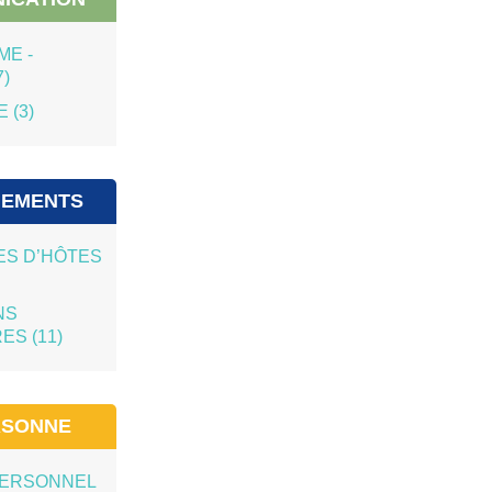
Heure :
19:00
Voir l'évènement
ME -
7)
 (3)
Réunion d’information mutuelle AXA
Le 13.10
Heure :
18:00
Voir l'évènement
EMENTS
S D’HÔTES
Exposition « La Provence américaine.
De la Libération à la reconstruction
(1944-1947) »
NS
Le 14.08
ES (11)
Voir l'évènement
RSONNE
Collecte de sang jeudi 20 août de 15h
à 19h30
Le 20.08
PERSONNEL