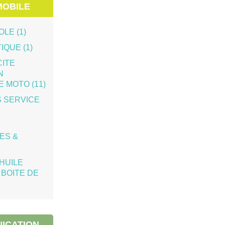
Age & Solidarités
OBILE
Le 09.09
Voir l'évènement
LE (1)
QUE (1)
CITE
Loto Lançon GR
N
Le 20.09
 MOTO (11)
Heure :
14:30
Voir l'évènement
S SERVICE
Rendez-vous Philo
ES &
Le 26.09
Heure :
10:30
HUILE
Voir l'évènement
BOITE DE
Réunion publique : travaux et
redynamisation du village
Le 07.10
ICATION