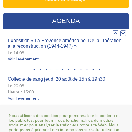
Réunion d’information mutuelle AXA
Le 13.10
Heure :
18:00
AGENDA
Voir l'évènement
Exposition « La Provence américaine. De la Libération
à la reconstruction (1944-1947) »
Le 14.08
Voir l'évènement
Collecte de sang jeudi 20 août de 15h à 19h30
Le 20.08
Heure :
15:00
Voir l'évènement
Tous les événements
Nous utilisons des cookies pour personnaliser le contenu et
Fête votive de la Saint-Symphorien du 21 au 24 août
les publicités, pour fournir des fonctionnalités de médias
sociaux et pour analyser le trafic vers notre site Web. Nous
Le 21.08
partageons également des informations sur votre utilisation
Heure :
18:00