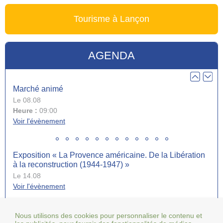
Tourisme à Lançon
Réunion d’information mutuelle AXA
Le 13.10
Heure :
18:00
AGENDA
Voir l'évènement
Marché animé
Le 08.08
Heure :
09:00
Voir l'évènement
Exposition « La Provence américaine. De la Libération
à la reconstruction (1944-1947) »
Le 14.08
Voir l'évènement
Tous les événements
Nous utilisons des cookies pour personnaliser le contenu et
Collecte de sang jeudi 20 août de 15h à 19h30