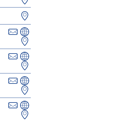
Le 22.08
Heure :
09:30
Voir l'évènement
Exposition des talents du Service Bel
Age & Solidarités
Le 09.09
Voir l'évènement
Loto Lançon GR
Le 20.09
Heure :
14:30
Voir l'évènement
Rendez-vous Philo
Le 26.09
Heure :
10:30