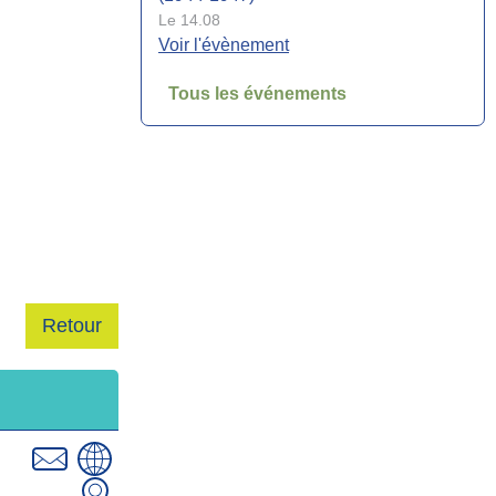
Le 14.08
Voir l'évènement
Tous les événements
Collecte de sang jeudi 20 août de 15h
à 19h30
Le 20.08
Heure :
15:00
Voir l'évènement
Fête votive de la Saint-Symphorien du
21 au 24 août
Retour
Le 21.08
Heure :
18:00
Voir l'évènement
Cérémonie commémorative de la
Libération de Lançon