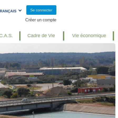
Se connecter
RANÇAIS
Créer un compte
C.A.S.
Cadre de Vie
Vie économique
Réunion publique : travaux et
redynamisation du village