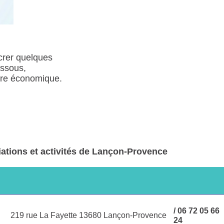
crer quelques
essous,
aire économique.
iations et activités de Lançon-Provence
/ 06 72 05 66
219 rue La Fayette 13680 Lançon-Provence
24