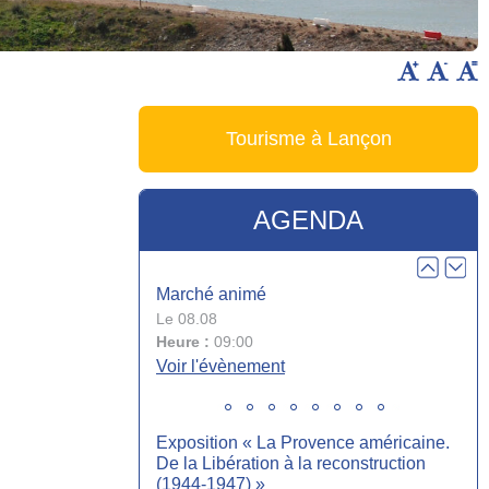
Le 07.10
Heure :
19:00
Voir l'évènement
Tourisme à Lançon
Réunion d’information mutuelle AXA
Le 13.10
Heure :
18:00
AGENDA
Voir l'évènement
Marché animé
Le 08.08
Heure :
09:00
Voir l'évènement
Exposition « La Provence américaine.
De la Libération à la reconstruction
(1944-1947) »