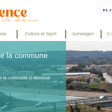
F
esse
Culture et Sport
Jumelages
C.
 de la commune
de la commune ci-dessous