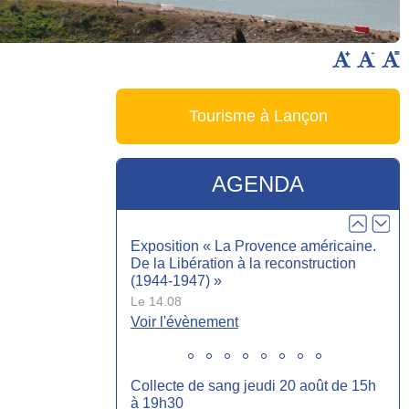
Le 07.10
Heure :
19:00
Voir l'évènement
Tourisme à Lançon
Réunion d’information mutuelle AXA
Le 13.10
Heure :
18:00
AGENDA
Voir l'évènement
Exposition « La Provence américaine.
De la Libération à la reconstruction
(1944-1947) »
Le 14.08
Voir l'évènement
Collecte de sang jeudi 20 août de 15h
à 19h30