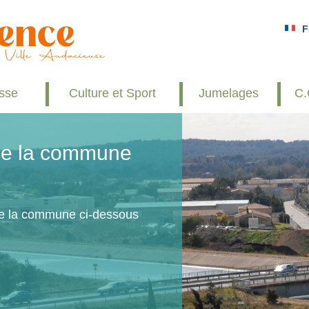
F
esse
Culture et Sport
Jumelages
C.
 de la commune
de la commune ci-dessous