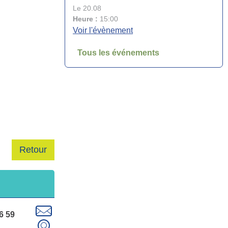
Le 20.08
Heure :
15:00
Voir l'évènement
Tous les événements
Fête votive de la Saint-Symphorien du
21 au 24 août
Le 21.08
Heure :
18:00
Voir l'évènement
Cérémonie commémorative de la
Retour
Libération de Lançon
Le 22.08
Heure :
09:30
Voir l'évènement
06 59
Exposition des talents du Service Bel