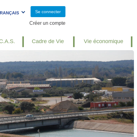
Se connecter
RANÇAIS
Créer un compte
C.A.S.
Cadre de Vie
Vie économique
Réunion publique : travaux et
redynamisation du village