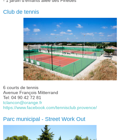
- 1 jardin d'enfants allée des Pinèdes
Club de tennis
6 courts de tennis
Avenue François Mitterrand
Tel: 04 90 42 72 81
tclancon@
orange.fr
https://www.facebook.com/tennisclub.provence/
Parc municipal - Street Work Out