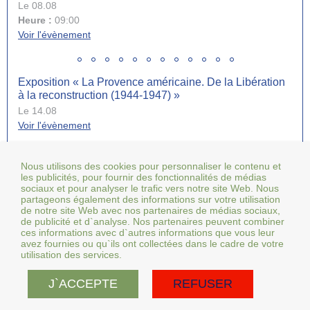
Le 08.08
Heure :
09:00
Voir l'évènement
Exposition « La Provence américaine. De la Libération
à la reconstruction (1944-1947) »
Le 14.08
Voir l'évènement
Tous les événements
Nous utilisons des cookies pour personnaliser le contenu et
Collecte de sang jeudi 20 août de 15h à 19h30
les publicités, pour fournir des fonctionnalités de médias
sociaux et pour analyser le trafic vers notre site Web. Nous
Le 20.08
partageons également des informations sur votre utilisation
Heure :
15:00
de notre site Web avec nos partenaires de médias sociaux,
Voir l'évènement
de publicité et d`analyse. Nos partenaires peuvent combiner
ces informations avec d`autres informations que vous leur
avez fournies ou qu`ils ont collectées dans le cadre de votre
utilisation des services.
Fête votive de la Saint-Symphorien du 21 au 24 août
Le 21.08
J`ACCEPTE
REFUSER
Heure :
18:00
Voir l'évènement