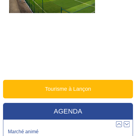
Réunion publique : travaux et redynamisation du village
Le 07.10
Heure :
19:00
Voir l'évènement
Tourisme à Lançon
Réunion d’information mutuelle AXA
Le 13.10
Heure :
18:00
AGENDA
Voir l'évènement
Marché animé