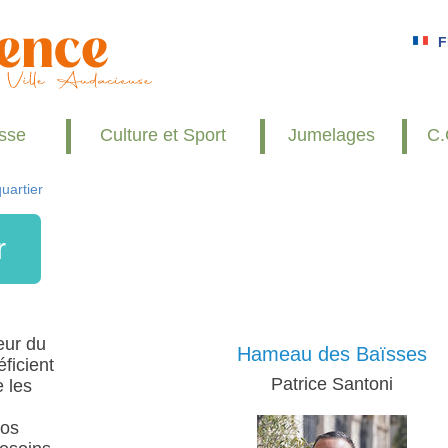
F
esse
Culture et Sport
Jumelages
C.
uartier
r
œur du
Hameau des Baïsses
ficient
Patrice Santoni
e les
vos