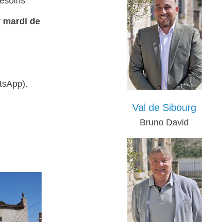
besoins
 mardi de
tsApp).
Val de Sibourg
Bruno David