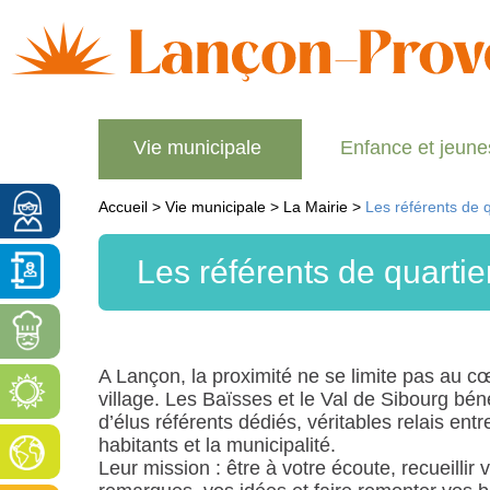
Vie municipale
Enfance et jeun
Accueil
>
Vie municipale
>
La Mairie
>
Les référents de q
Les référents de quartie
A Lançon, la proximité ne se limite pas au c
village. Les Baïsses et le Val de Sibourg béné
d’élus référents dédiés, véritables relais entr
habitants et la municipalité.
Leur mission : être à votre écoute, recueillir 