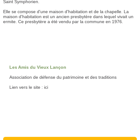
Saint Symphorien.
Elle se compose d'une maison d'habitation et de la chapelle. La
maison d'habitation est un ancien presbytère dans lequel vivait un
ermite. Ce presbytère a été vendu par la commune en 1976.
Les Amis du Vieux Lançon
Association de défense du patrimoine et des traditions
Lien vers le site :
ici
Réunion publique : travaux et redynamisation du village
Le 07.10
Heure :
19:00
Voir l'évènement