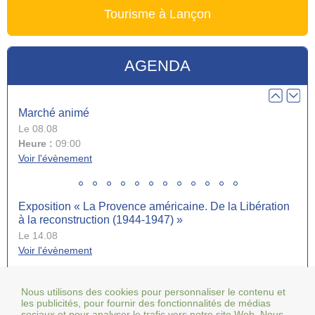
Tourisme à Lançon
Réunion d’information mutuelle AXA
Le 13.10
Heure :
18:00
AGENDA
Voir l'évènement
Marché animé
Le 08.08
Heure :
09:00
Voir l'évènement
Exposition « La Provence américaine. De la Libération
à la reconstruction (1944-1947) »
Le 14.08
Voir l'évènement
Tous les événements
Nous utilisons des cookies pour personnaliser le contenu et
Collecte de sang jeudi 20 août de 15h à 19h30
les publicités, pour fournir des fonctionnalités de médias
sociaux et pour analyser le trafic vers notre site Web. Nous
Le 20.08